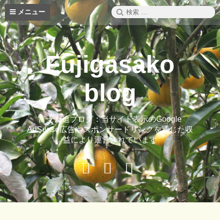
コ
検
メニュー
ン
索:
テ
ン
ツ
Fujigasako
へ
ス
キ
blog
ッ
プ
富士ガ迫ブログ：当サイト表示のGoogle
AdSense広告やスポンサードリンクを通じた収
益により運営されています
Buy
Hide
ご
Adspace
Ads
案
for
内
Premium