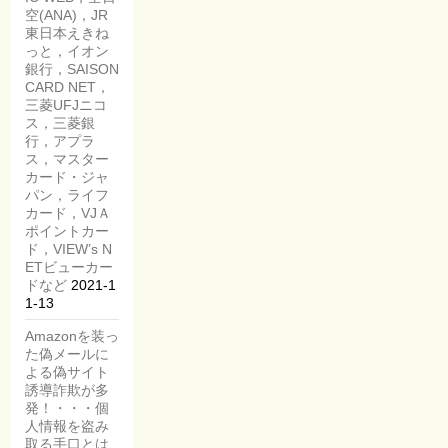
空(ANA)，JR
東日本えきね
っと，イオン
銀行，SAISON
CARD NET，
三菱UFJニコ
ス，三菱銀
行，アプラ
ス，マスター
カード・ジャ
パン，ライフ
カード，VJＡ
ポイントカー
ド，VIEW’s N
ETビューカー
ドなど
2021-1
1-13
Amazonを装っ
た偽メールに
よる偽サイト
誘導詐欺が多
発！・・・個
人情報を盗み
取る手口とは