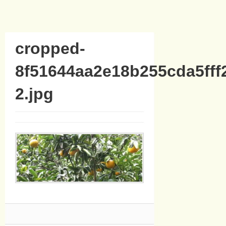
cropped-
8f51644aa2e18b255cda5fff
2.jpg