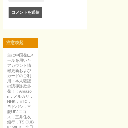
注意喚起
主に中国発Eメ
ールを用いた
アカウント情
報更新および
カードのご利
用・本人確認
の誘導詐欺多
発！：Amazo
n，メルカリ，
NHK，ETC，
ヨドバシ，三
菱UFJニコ
ス，三井住友
銀行，TS CUB
IC WEB，全日