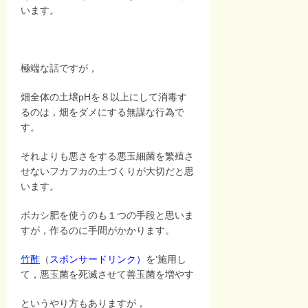
います。
極端な話ですが，
畑全体の土壌pHを８以上にして消毒す
るのは，畑をダメにする無謀な行為で
す。
それよりも悪さをする悪玉細菌を繁殖さ
せないフカフカの土づくりが大切だと思
います。
ボカシ肥を使うのも１つの手段と思いま
すが，作るのに手間がかかります。
竹酢
（
スポンサードリンク）
を’施用し
て，悪玉菌を死滅させて善玉菌を増やす
というやり方もありますが，