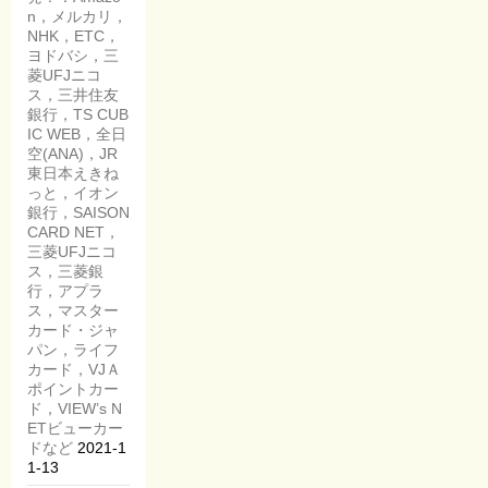
n，メルカリ，
NHK，ETC，
ヨドバシ，三
菱UFJニコ
ス，三井住友
銀行，TS CUB
IC WEB，全日
空(ANA)，JR
東日本えきね
っと，イオン
銀行，SAISON
CARD NET，
三菱UFJニコ
ス，三菱銀
行，アプラ
ス，マスター
カード・ジャ
パン，ライフ
カード，VJＡ
ポイントカー
ド，VIEW’s N
ETビューカー
ドなど
2021-1
1-13