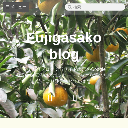
コ
検
メニュー
ン
索:
テ
ン
ツ
Fujigasako
へ
ス
キ
blog
ッ
プ
富士ガ迫ブログ：当サイト表示のGoogle
AdSense広告やスポンサードリンクを通じた収
益により運営されています
Buy
Hide
ご
Adspace
Ads
案
for
内
Premium