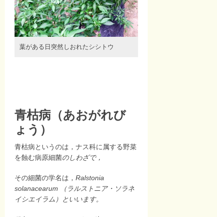
葉がある日突然しおれたシシトウ
青枯病（あおがれび
ょう）
青枯病というのは，ナス科に属する野菜
を蝕む病原細菌
のしわざで，
その細菌の学名は，
Ralstonia
solanacearum （ラルストニア・ソラネ
イシエイラム）といいます。