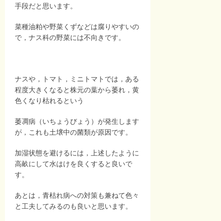
手段だと思います。
菜種油粕や野菜くずなどは腐りやすいの
で，ナス科の野菜には不向きです。
ナスや，トマト，ミニトマトでは，ある
程度大きくなると株元の葉から萎れ，黄
色くなり枯れるという
萎凋病（いちょうびょう）が発生します
が，これも土壌中の菌類が原因です。
加湿状態を避けるには，上述したように
高畝にして水はけを良くすると良いで
す。
あとは，青枯れ病への対策も兼ねて色々
と工夫してみるのも良いと思います。