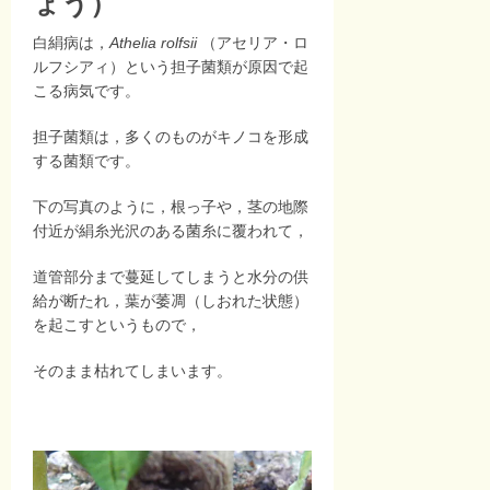
ょう）
白絹病は，
Athelia rolfsii
（アセリア・ロ
ルフシアィ）という担子菌類が原因で起
こる病気です。
担子菌類は，多くのものがキノコを形成
する菌類です。
下の写真のように，根っ子や，茎の地際
付近が絹糸光沢のある菌糸に覆われて，
道管部分まで蔓延してしまうと水分の供
給が断たれ，葉が萎凋（しおれた状態）
を起こすというもので，
そのまま枯れてしまいます。