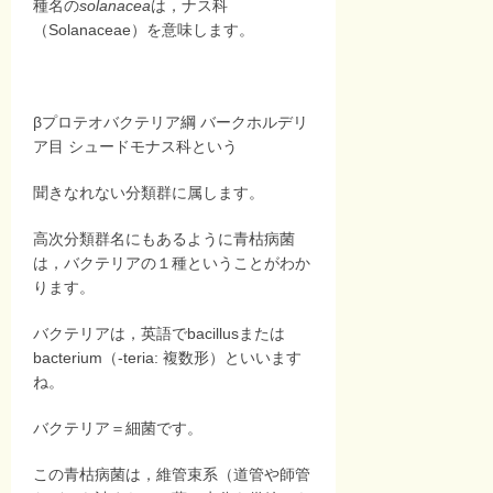
種名の
solanacea
は，ナス科
（Solanaceae）を意味します。
βプロテオバクテリア綱 バークホルデリ
ア目 シュードモナス科という
聞きなれない分類群に属します。
高次分類群名にもあるように青枯病菌
は，バクテリアの１種ということがわか
ります。
バクテリアは，英語でbacillusまたは
bacterium（-teria: 複数形）といいます
ね。
バクテリア＝細菌です。
この青枯病菌は，維管束系（道管や師管