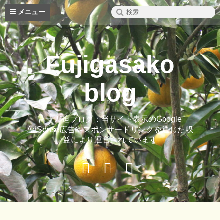
コ
検
メニュー
ン
索:
テ
ン
ツ
Fujigasako
へ
ス
キ
blog
ッ
プ
富士ガ迫ブログ：当サイト表示のGoogle
AdSense広告やスポンサードリンクを通じた収
益により運営されています
Buy
Hide
ご
Adspace
Ads
案
for
内
Premium