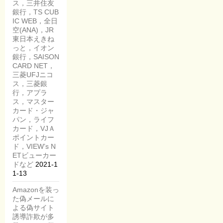
ス，三井住友
銀行，TS CUB
IC WEB，全日
空(ANA)，JR
東日本えきね
っと，イオン
銀行，SAISON
CARD NET，
三菱UFJニコ
ス，三菱銀
行，アプラ
ス，マスター
カード・ジャ
パン，ライフ
カード，VJＡ
ポイントカー
ド，VIEW’s N
ETビューカー
ドなど
2021-1
1-13
Amazonを装っ
た偽メールに
よる偽サイト
誘導詐欺が多