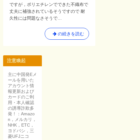
ですが，ポリエチレンでできた不織布で
丈夫に補強されているそうですので 耐
久性には問題なさそうで…
果
の続きを読む
樹
へ
の
注意喚起
ネ
オ
主に中国発Eメ
ポ
ールを用いた
リ
アカウント情
シ
報更新および
ャ
カードのご利
用・本人確認
イ
の誘導詐欺多
ン
発！：Amazo
の
n，メルカリ，
効
NHK，ETC，
果
ヨドバシ，三
菱UFJニコ