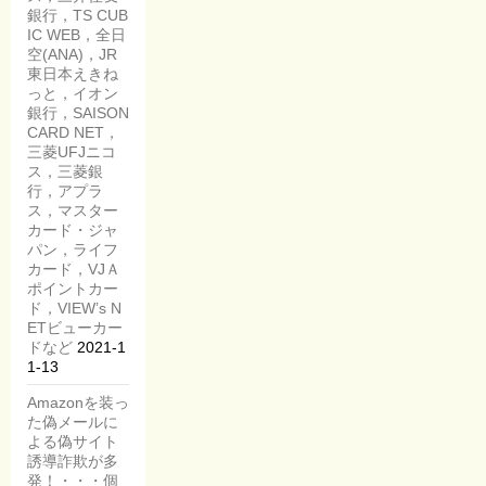
銀行，TS CUB
IC WEB，全日
空(ANA)，JR
東日本えきね
っと，イオン
銀行，SAISON
CARD NET，
三菱UFJニコ
ス，三菱銀
行，アプラ
ス，マスター
カード・ジャ
パン，ライフ
カード，VJＡ
ポイントカー
ド，VIEW’s N
ETビューカー
ドなど
2021-1
1-13
Amazonを装っ
た偽メールに
よる偽サイト
誘導詐欺が多
発！・・・個