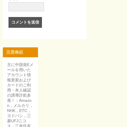
注意喚起
主に中国発Eメ
ールを用いた
アカウント情
報更新および
カードのご利
用・本人確認
の誘導詐欺多
発！：Amazo
n，メルカリ，
NHK，ETC，
ヨドバシ，三
菱UFJニコ
ス，三井住友