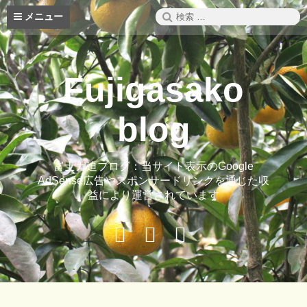
コ
検
メニュー
ン
索:
テ
ン
ツ
Fujigasako
へ
ス
キ
blog
ッ
プ
富士ガ迫ブログ：当サイト表示のGoogle
AdSense広告やスポンサードリンクを通じた収
益により運営されています
Buy
Hide
ご
Adspace
Ads
案
for
内
Premium