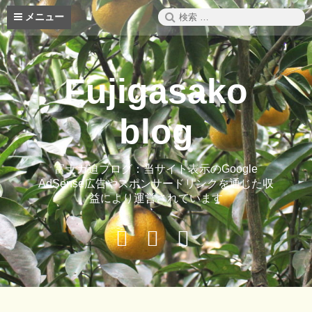
コ
検
メニュー
ン
索:
テ
ン
ツ
Fujigasako
へ
ス
キ
blog
ッ
プ
富士ガ迫ブログ：当サイト表示のGoogle
AdSense広告やスポンサードリンクを通じた収
益により運営されています
Buy
Hide
ご
Adspace
Ads
案
for
内
Premium