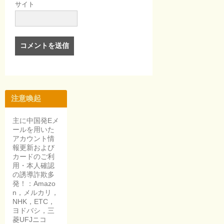
サイト
注意喚起
主に中国発Eメ
ールを用いた
アカウント情
報更新および
カードのご利
用・本人確認
の誘導詐欺多
発！：Amazo
n，メルカリ，
NHK，ETC，
ヨドバシ，三
菱UFJニコ