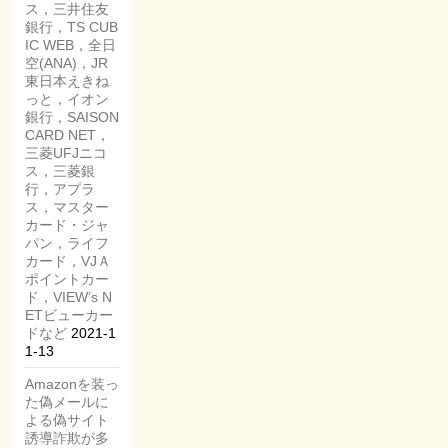
ス，三井住友
銀行，TS CUB
IC WEB，全日
空(ANA)，JR
東日本えきね
っと，イオン
銀行，SAISON
CARD NET，
三菱UFJニコ
ス，三菱銀
行，アプラ
ス，マスター
カード・ジャ
パン，ライフ
カード，VJＡ
ポイントカー
ド，VIEW’s N
ETビューカー
ドなど
2021-1
1-13
Amazonを装っ
た偽メールに
よる偽サイト
誘導詐欺が多