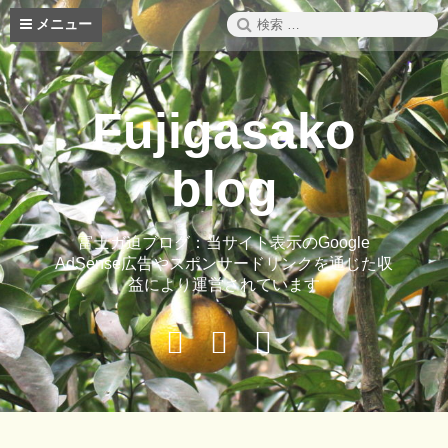
コ
検
メニュー
ン
索:
テ
ン
ツ
Fujigasako
へ
ス
キ
blog
ッ
プ
富士ガ迫ブログ：当サイト表示のGoogle
AdSense広告やスポンサードリンクを通じた収
益により運営されています
Buy
Hide
ご
Adspace
Ads
案
for
内
Premium