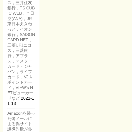
ス，三井住友
銀行，TS CUB
IC WEB，全日
空(ANA)，JR
東日本えきね
っと，イオン
銀行，SAISON
CARD NET，
三菱UFJニコ
ス，三菱銀
行，アプラ
ス，マスター
カード・ジャ
パン，ライフ
カード，VJＡ
ポイントカー
ド，VIEW’s N
ETビューカー
ドなど
2021-1
1-13
Amazonを装っ
た偽メールに
よる偽サイト
誘導詐欺が多