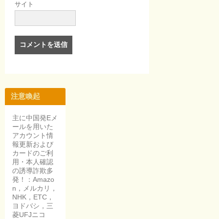
サイト
注意喚起
主に中国発Eメ
ールを用いた
アカウント情
報更新および
カードのご利
用・本人確認
の誘導詐欺多
発！：Amazo
n，メルカリ，
NHK，ETC，
ヨドバシ，三
菱UFJニコ