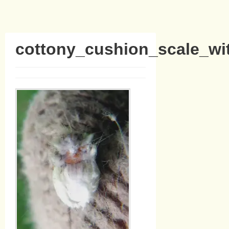
cottony_cushion_scale_wi