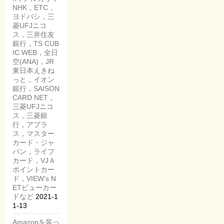
NHK，ETC，
ヨドバシ，三
菱UFJニコ
ス，三井住友
銀行，TS CUB
IC WEB，全日
空(ANA)，JR
東日本えきね
っと，イオン
銀行，SAISON
CARD NET，
三菱UFJニコ
ス，三菱銀
行，アプラ
ス，マスター
カード・ジャ
パン，ライフ
カード，VJＡ
ポイントカー
ド，VIEW’s N
ETビューカー
ドなど
2021-1
1-13
Amazonを装っ