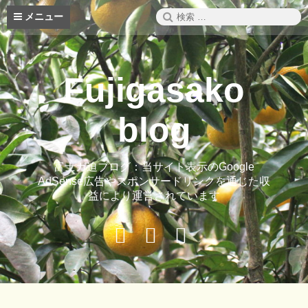
コ
検
メニュー
ン
索:
テ
ン
ツ
Fujigasako
へ
ス
キ
blog
ッ
プ
富士ガ迫ブログ：当サイト表示のGoogle
AdSense広告やスポンサードリンクを通じた収
益により運営されています
Buy
Hide
ご
Adspace
Ads
案
for
内
Premium