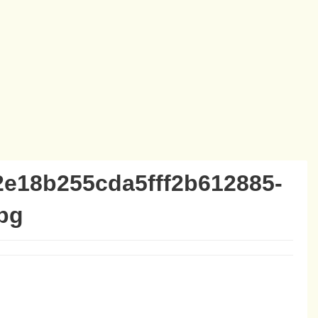
2e18b255cda5fff2b612885-
pg