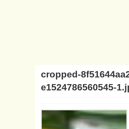
cropped-8f51644aa
e1524786560545-1.j