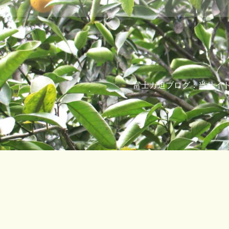
コ
ン
テ
ン
ツ
へ
ス
キ
富士ガ迫ブログ：当サイト表
ッ
プ