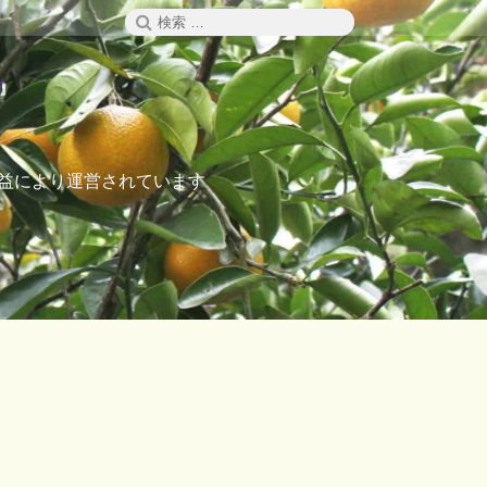
検
検
索
索:
た収益により運営されています