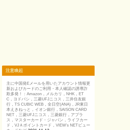
注意喚起
主に中国発Eメールを用いたアカウント情報更
新およびカードのご利用・本人確認の誘導詐
欺多発！：Amazon，メルカリ，NHK，ET
C，ヨドバシ，三菱UFJニコス，三井住友銀
行，TS CUBIC WEB，全日空(ANA)，JR東日
本えきねっと，イオン銀行，SAISON CARD
NET，三菱UFJニコス，三菱銀行，アプラ
ス，マスターカード・ジャパン，ライフカー
ド，VJＡポイントカード，VIEW’s NETビュー