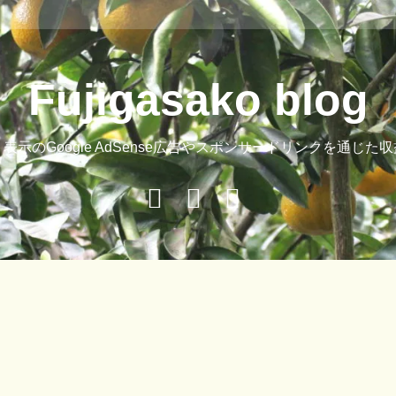
Fujigasako blog
示のGoogle AdSense広告やスポンサードリンクを通じ
Buy
Hide
ご
Adspace
Ads
案
for
内
Premium
Members