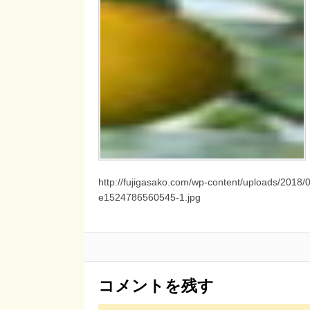
http://fujigasako.com/wp-content/uploads/201
e1524786560545-1.jpg
コメントを残す