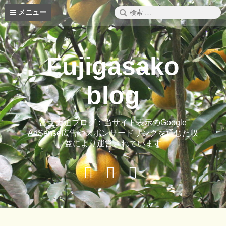
コ
検
メニュー
ン
索:
テ
ン
ツ
Fujigasako
へ
ス
キ
blog
ッ
プ
富士ガ迫ブログ：当サイト表示のGoogle
AdSense広告やスポンサードリンクを通じた収
益により運営されています
Buy
Hide
ご
Adspace
Ads
案
for
内
Premium