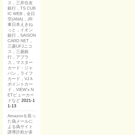
ス，三井住友
銀行，TS CUB
IC WEB，全日
空(ANA)，JR
東日本えきね
っと，イオン
銀行，SAISON
CARD NET，
三菱UFJニコ
ス，三菱銀
行，アプラ
ス，マスター
カード・ジャ
パン，ライフ
カード，VJＡ
ポイントカー
ド，VIEW’s N
ETビューカー
ドなど
2021-1
1-13
Amazonを装っ
た偽メールに
よる偽サイト
誘導詐欺が多