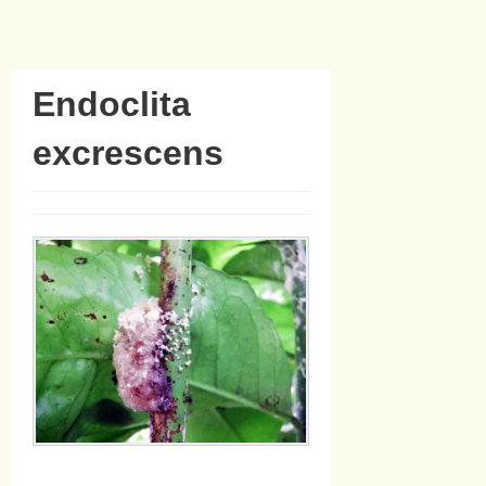
Endoclita
excrescens