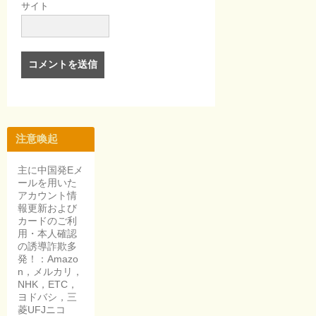
サイト
注意喚起
主に中国発Eメ
ールを用いた
アカウント情
報更新および
カードのご利
用・本人確認
の誘導詐欺多
発！：Amazo
n，メルカリ，
NHK，ETC，
ヨドバシ，三
菱UFJニコ