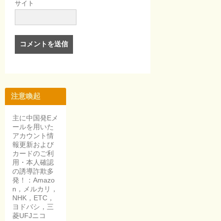
サイト
注意喚起
主に中国発Eメ
ールを用いた
アカウント情
報更新および
カードのご利
用・本人確認
の誘導詐欺多
発！：Amazo
n，メルカリ，
NHK，ETC，
ヨドバシ，三
菱UFJニコ