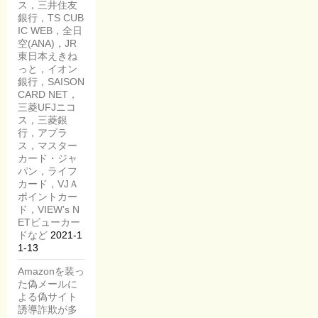
ス，三井住友
銀行，TS CUB
IC WEB，全日
空(ANA)，JR
東日本えきね
っと，イオン
銀行，SAISON
CARD NET，
三菱UFJニコ
ス，三菱銀
行，アプラ
ス，マスター
カード・ジャ
パン，ライフ
カード，VJＡ
ポイントカー
ド，VIEW’s N
ETビューカー
ドなど
2021-1
1-13
Amazonを装っ
た偽メールに
よる偽サイト
誘導詐欺が多