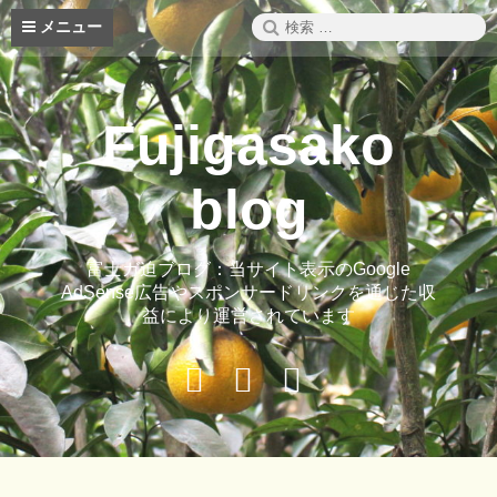
コ
検
メニュー
ン
索:
テ
ン
ツ
Fujigasako
へ
ス
キ
blog
ッ
プ
富士ガ迫ブログ：当サイト表示のGoogle
AdSense広告やスポンサードリンクを通じた収
益により運営されています
Buy
Hide
ご
Adspace
Ads
案
for
内
Premium