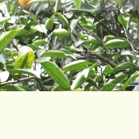
コ
ン
テ
ン
ツ
へ
ス
キ
富士ガ迫ブログ：当サイト表
ッ
プ