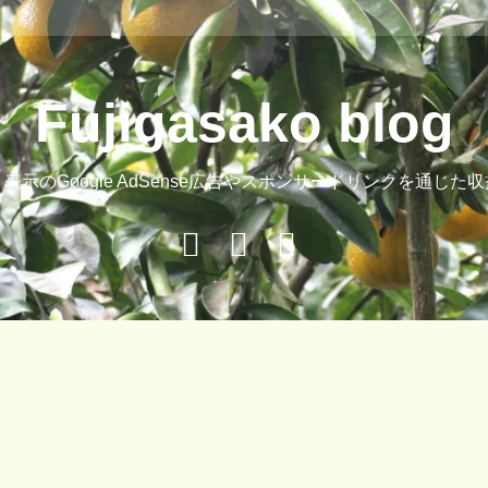
Fujigasako blog
示のGoogle AdSense広告やスポンサードリンクを通じ
Buy
Hide
ご
Adspace
Ads
案
for
内
Premium
Members