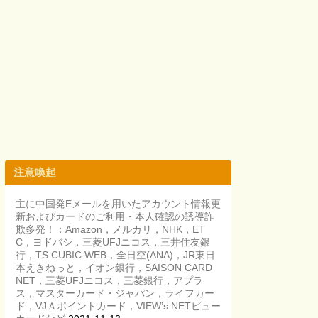
注意喚起
主に中国発Eメールを用いたアカウント情報更
新およびカードのご利用・本人確認の誘導詐
欺多発！：Amazon，メルカリ，NHK，ET
C，ヨドバシ，三菱UFJニコス，三井住友銀
行，TS CUBIC WEB，全日空(ANA)，JR東日
本えきねっと，イオン銀行，SAISON CARD
NET，三菱UFJニコス，三菱銀行，アプラ
ス，マスターカード・ジャパン，ライフカー
ド，VJＡポイントカード，VIEW’s NETビュー