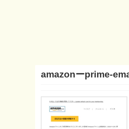
amazonーprime-ema