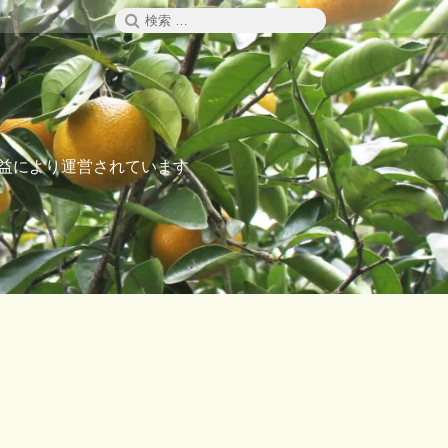
検
検
索
索:
た収益により運営されています